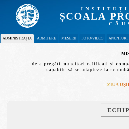
INSTITUȚ
ȘCOALA PR
CĂU
ADMINISTRAȚIA
ADMITERE
MESERII
FOTO/VIDEO
ANUNȚURI
MI
de a pregăti muncitori calificați și comp
capabile să se adapteze la schimbă
ZIUA UȘI
ECHI