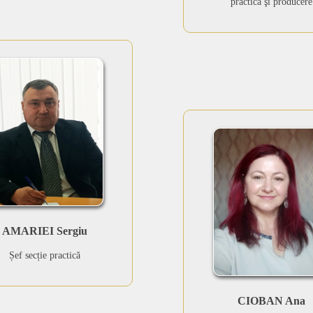
practică şi producere
AMARIEI Sergiu
Șef secție practică
CIOBAN Ana