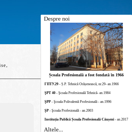
Despre noi
ise,
Școala Profesională a fost fondată în 1966
ГПТУ.29
- Ș.P. Tehnică Orășenească, nr.29- an.1966
ŞPT 40
- Şcoala Profesională Tehnică- an.1984
ŞPP
- Şcoala Polivalentă Profesională - an.1996
ŞP
- Şcoala Profesională - an.2003
Instituția Publică Școala Profesională Căușeni
- an.2017
Altele...