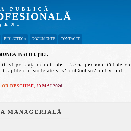
IA PUBLICĂ
OFESIONALĂ
ȘENI
BIBLIOTECA
DOCUMENTE
CONTACTE
SIUNEA INSTITUȚIEI:
etitivi pe piața muncii, de a forma personalități desch
ri rapide din societate și să dobândeacă noi valori.
LOR DESCHISE, 20 MAI 2026
PA MANAGERIALĂ